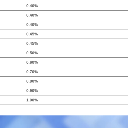
0.40%
0.40%
0.40%
0.45%
0.45%
0.50%
0.60%
0.70%
0.80%
0.90%
1.00%