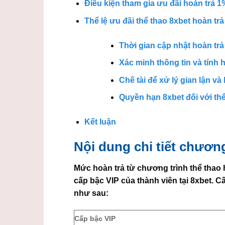
Điều kiện tham gia ưu đãi hoàn trả 
Thể lệ ưu đãi thể thao 8xbet hoàn t
Thời gian cập nhật hoàn trả
Xác minh thông tin và tính h
Chế tài để xử lý gian lận và
Quyền hạn 8xbet đối với th
Kết luận
Nội dung chi tiết chươn
Mức hoàn trả từ chương trình thể thao
cấp bậc VIP của thành viên tại 8xbet. C
như sau:
Cấp bậc VIP