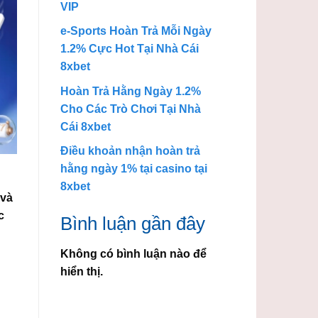
VIP
e-Sports Hoàn Trả Mỗi Ngày
1.2% Cực Hot Tại Nhà Cái
8xbet
Hoàn Trả Hằng Ngày 1.2%
Cho Các Trò Chơi Tại Nhà
Cái 8xbet
Điều khoản nhận hoàn trả
hằng ngày 1% tại casino tại
8xbet
 và
c
Bình luận gần đây
Không có bình luận nào để
hiển thị.