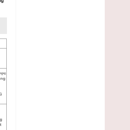
ng
ược
ổng
hũ
ng
t