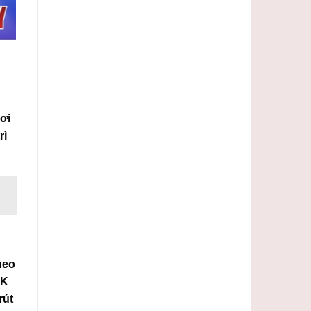
ơi
rì
heo
0K
rút