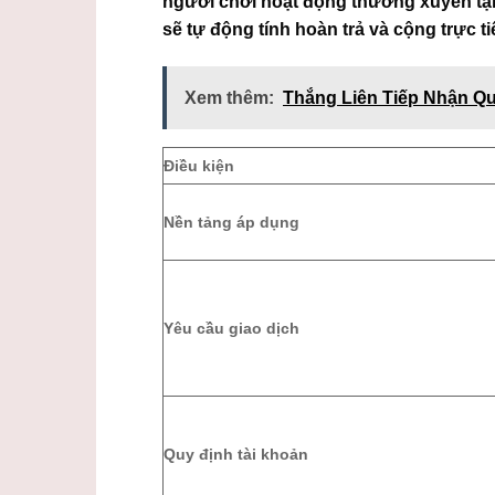
người chơi hoạt động thường xuyên tại 
sẽ tự động tính hoàn trả và cộng trực ti
Xem thêm:
Thắng Liên Tiếp Nhận Q
Điều kiện
Nền tảng áp dụng
Yêu cầu giao dịch
Quy định tài khoản