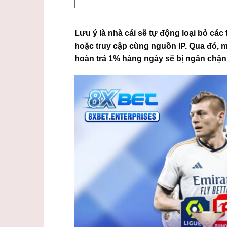
Lưu ý là nhà cái sẽ tự động loại bỏ cá
hoặc truy cập cùng nguồn IP. Qua đó, mọ
hoàn trả 1% hàng ngày sẽ bị ngăn chặn 