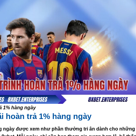
rả 1% hàng ngày
ãi hoàn trả 1% hàng ngày
ng ngày được xem như phần thưởng tri ân dành cho những