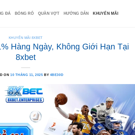
G ĐÁ
BÓNG RỔ
QUẦN VỢT
HƯỚNG DẪN
KHUYẾN MÃI
KHUYẾN MÃI 8XBET
1% Hàng Ngày, Không Giới Hạn Tại
8xbet
ED ON
10 THÁNG 11, 2025
BY
4BE30D