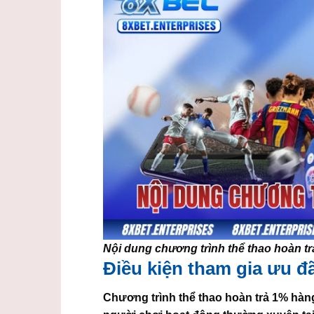
Nội dung chương trình thể thao hoàn t
Điều kiện tham gia ưu đ
Chương trình thể thao hoàn trả 1% hà