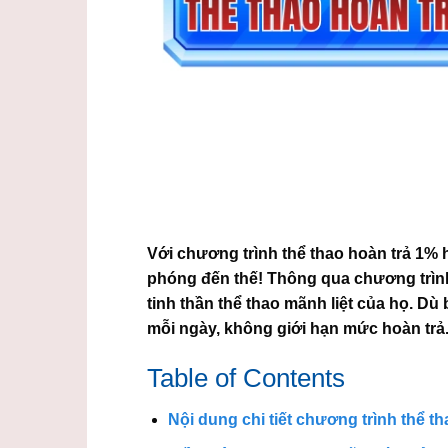
Với chương trình thể thao hoàn trả 1% 
phóng đến thế! Thông qua chương trình
tinh thần thể thao mãnh liệt của họ. Dù
mỗi ngày, không giới hạn mức hoàn trả
Table of Contents
Nội dung chi tiết chương trình thể t