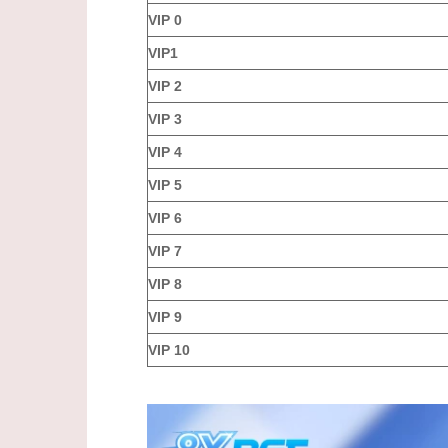
VIP 0
VIP1
VIP 2
VIP 3
VIP 4
VIP 5
VIP 6
VIP 7
VIP 8
VIP 9
VIP 10