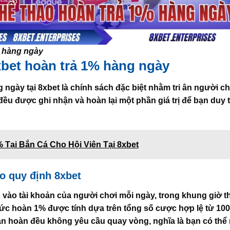
% hàng ngày
8xbet hoàn trả 1% hàng ngày
ngày tại 8xbet là chính sách đặc biệt nhằm tri ân người ch
u được ghi nhận và hoàn lại một phần giá trị để bạn duy t
 Tại Bắn Cá Cho Hội Viên Tại 8xbet
eo quy định 8xbet
vào tài khoản của người chơi mỗi ngày, trong khung giờ t
Mức hoàn 1% được tính dựa trên tổng số cược hợp lệ từ 10
oản hoàn đều không yêu cầu quay vòng, nghĩa là bạn có thể 