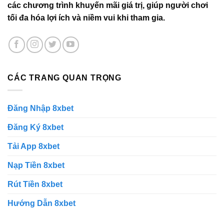
các chương trình khuyến mãi giá trị, giúp người chơi
tối đa hóa lợi ích và niềm vui khi tham gia.
CÁC TRANG QUAN TRỌNG
Đăng Nhập 8xbet
Đăng Ký 8xbet
Tải App 8xbet
Nạp Tiền 8xbet
Rút Tiền 8xbet
Hướng Dẫn 8xbet