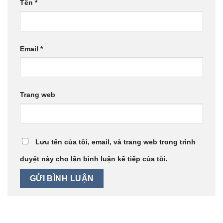
Tên
*
Email
*
Trang web
Lưu tên của tôi, email, và trang web trong trình
duyệt này cho lần bình luận kế tiếp của tôi.