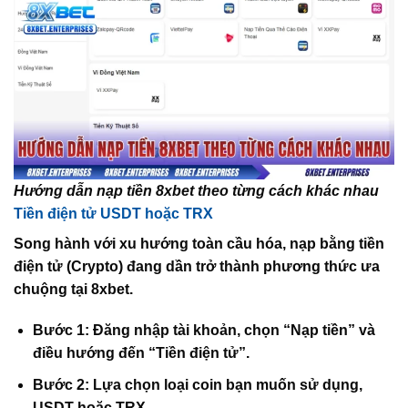
Hướng dẫn nạp tiền 8xbet theo từng cách khác nhau
Tiền điện tử USDT hoặc TRX
Song hành với xu hướng toàn cầu hóa, nạp bằng tiền
điện tử (Crypto) đang dần trở thành phương thức ưa
chuộng tại 8xbet.
Bước 1: Đăng nhập tài khoản, chọn “Nạp tiền” và
điều hướng đến “Tiền điện tử”.
Bước 2: Lựa chọn loại coin bạn muốn sử dụng,
USDT hoặc TRX