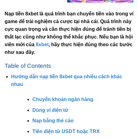
Nạp tiền 8xbet
là quá trình bạn chuyển tiền vào trong ví
game để trải nghiệm cá cược tại nhà cái. Quá trình này
cực quan trọng và cần thực hiện đúng để tránh tiền bị
thất lạc cũng như không thể khắc phục. Nếu bạn là hội
viên mới của
8xbet
, hãy thực hiện đúng theo các bước
như sau đây.
Table of Contents
Hướng dẫn nạp tiền 8xbet qua nhiều cách khác
nhau
Chuyển khoản ngân hàng
Dùng ví điện tử
Nạp bằng thẻ cào
Tiền điện tử USDT hoặc TRX