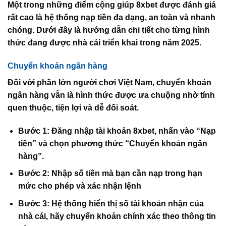
Một trong những điểm cộng giúp 8xbet được đánh giá
rất cao là hệ thống nạp tiền đa dạng, an toàn và nhanh
chóng. Dưới đây là hướng dẫn chi tiết cho từng hình
thức đang được nhà cái triển khai trong năm 2025.
Chuyển khoản ngân hàng
Đối với phần lớn người chơi Việt Nam, chuyển khoản
ngân hàng vẫn là hình thức được ưa chuộng nhờ tính
quen thuộc, tiện lợi và dễ đối soát.
Bước 1: Đăng nhập tài khoản 8xbet, nhấn vào “Nạp
tiền” và chọn phương thức “Chuyển khoản ngân
hàng”.
Bước 2: Nhập số tiền mà bạn cần nạp trong hạn
mức cho phép và xác nhận lệnh
Bước 3: Hệ thống hiển thị số tài khoản nhận của
nhà cái, hãy chuyển khoản chính xác theo thông tin